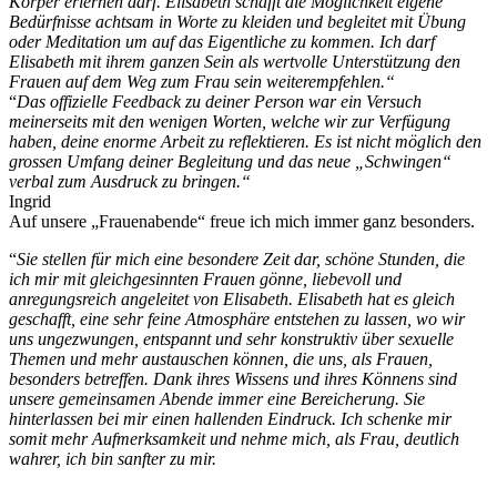
Körper erlernen darf. Elisabeth schafft die Möglichkeit eigene
Bedürfnisse achtsam in Worte zu kleiden und begleitet mit Übung
oder Meditation um auf das Eigentliche zu kommen. Ich darf
Elisabeth mit ihrem ganzen Sein als wertvolle Unterstützung den
Frauen auf dem Weg zum Frau sein weiterempfehlen.“
“
Das offizielle Feedback zu deiner Person war ein Versuch
meinerseits mit den wenigen Worten, welche wir zur Verfügung
haben, deine enorme Arbeit zu reflektieren. Es ist nicht möglich den
grossen Umfang deiner Begleitung und das neue „Schwingen“
verbal zum Ausdruck zu bringen.“
Ingrid
Auf unsere „Frauenabende“ freue ich mich immer ganz besonders.
“
Sie stellen für mich eine besondere Zeit dar, schöne Stunden, die
ich mir mit gleichgesinnten Frauen gönne, liebevoll und
anregungsreich angeleitet von Elisabeth. Elisabeth hat es gleich
geschafft, eine sehr feine Atmosphäre entstehen zu lassen, wo wir
uns ungezwungen, entspannt und sehr konstruktiv über sexuelle
Themen und mehr austauschen können, die uns, als Frauen,
besonders betreffen. Dank ihres Wissens und ihres Könnens sind
unsere gemeinsamen Abende immer eine Bereicherung. Sie
hinterlassen bei mir einen hallenden Eindruck. Ich schenke mir
somit mehr Aufmerksamkeit und nehme mich, als Frau, deutlich
wahrer, ich bin sanfter zu mir.