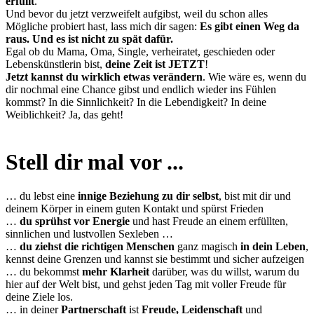
erfüllt
.
Und bevor du jetzt verzweifelt aufgibst, weil du schon alles
Mögliche probiert hast, lass mich dir sagen:
Es gibt einen Weg da
raus. Und es ist nicht zu spät dafür.
Egal ob du Mama, Oma, Single, verheiratet, geschieden oder
Lebenskünstlerin bist,
deine Zeit ist JETZT
!
Jetzt kannst du wirklich etwas verändern
. Wie wäre es, wenn du
dir nochmal eine Chance gibst und endlich wieder ins Fühlen
kommst? In die Sinnlichkeit? In die Lebendigkeit? In deine
Weiblichkeit? Ja, das geht!
Stell dir mal vor ...
… du lebst eine
innige Beziehung zu dir selbst
, bist mit dir und
deinem Körper in einem guten Kontakt und spürst Frieden
…
du sprühst vor Energie
und hast Freude an einem erfüllten,
sinnlichen und lustvollen Sexleben …
…
du ziehst die richtigen Menschen
ganz magisch
in dein Leben
,
kennst deine Grenzen und kannst sie bestimmt und sicher aufzeigen
… du bekommst
mehr Klarheit
darüber, was du willst, warum du
hier auf der Welt bist, und gehst jeden Tag mit voller Freude für
deine Ziele los.
… in deiner
Partnerschaft
ist
Freude, Leidenschaft
und